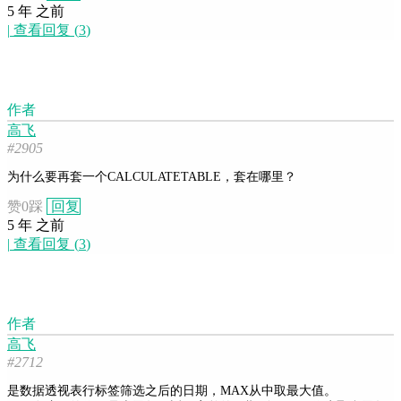
5 年 之前
|
查看回复
(
3
)
作者
高飞
#2905
为什么要再套一个CALCULATETABLE，套在哪里？
赞
0
踩
回复
5 年 之前
|
查看回复
(
3
)
作者
高飞
#2712
是数据透视表行标签筛选之后的日期，MAX从中取最大值。