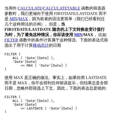
当用作
CALCULATE
/
CALCULATETABLE
函数的筛选器
参数时，我们更倾向于使用 FIRSTDATE/LASTDATE 而不
是
MIN
/
MAX
，因为前者的语法更简单（我们已经看到过
几个这种用法的示例）。但是，
当
FIRSTDATE/LASTDATE 隐含的上下文转换改变计值行
为时，为了避免这种情况，你应该使用
MIN
/MAX
， 比如
FILTER
函数中的条件计算属于这种情况。下面的表达式筛
选出了用于计算
移动总计
的日期
FILTER (

    ALL ( 'Date'[Date] ),

    'Date'[Date]

        <= MAX ( 'Date'[Date] )

)
使用 MAX 是正确的做法。事实上，如果你用 LASTDATE
而不是 MAX，你不会得到任何错误提示，但结果总是全部
日期，忽略外部筛选上下文。因此，下面的表达总是错的:
FILTER (

    ALL ( 'Date'[Date] ),

    'Date'[Date]

        <= LASTDATE ( 'Date'[Date] )

)