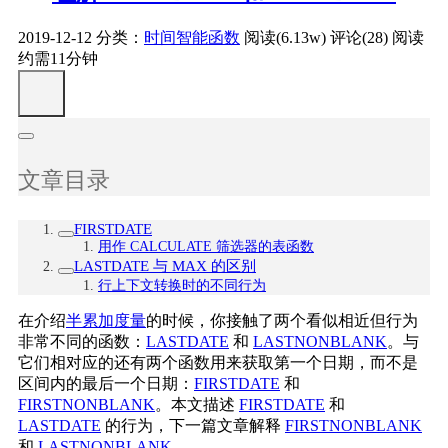
2019-12-12
分类：
时间智能函数
阅读(6.13w)
评论(28)
阅读
约需11分钟
文章目录
FIRSTDATE
用作 CALCULATE 筛选器的表函数
LASTDATE 与 MAX 的区别
行上下文转换时的不同行为
在介绍
半累加度量
的时候，你接触了两个看似相近但行为
非常不同的函数：
LASTDATE
和
LASTNONBLANK
。与
它们相对应的还有两个函数用来获取第一个日期，而不是
区间内的最后一个日期：
FIRSTDATE
和
FIRSTNONBLANK
。本文描述
FIRSTDATE
和
LASTDATE
的行为，下一篇文章解释
FIRSTNONBLANK
和
LASTNONBLANK
。