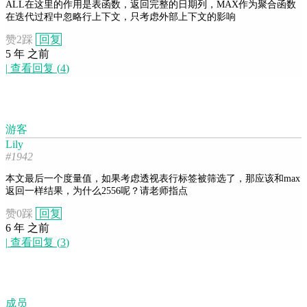
ALL在这里的作用是表函数，返回完整的日期列，MAX作为聚合函数
在迭代过程中忽略行上下文，只考虑外部上下文的影响
赞
2
踩
回复
5 年 之前
|
查看回复
(
4
)
游客
Lily
#1942
本文最后一个度量值，如果考虑透视表行标签被筛选了，那应该和max
返回一样结果，为什么2556呢？请老师指点
赞
0
踩
回复
6 年 之前
|
查看回复
(
3
)
成员