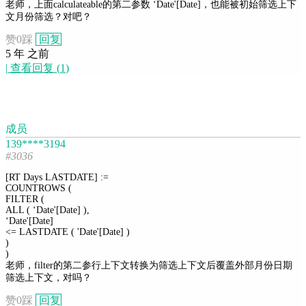
老师，上面calculateable的第二参数 ‘Date'[Date]，也能被初始筛选上下
文月份筛选？对吧？
赞
0
踩
回复
5 年 之前
|
查看回复
(
1
)
成员
139****3194
#3036
[RT Days LASTDATE] :=
COUNTROWS (
FILTER (
ALL ( ‘Date'[Date] ),
‘Date'[Date]
<= LASTDATE ( 'Date'[Date] )
)
)
老师，filter的第二参行上下文转换为筛选上下文后覆盖外部月份日期
筛选上下文，对吗？
赞
0
踩
回复