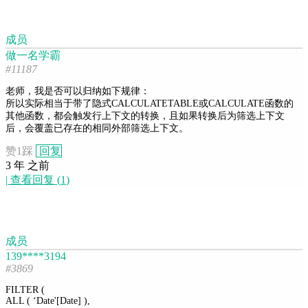
成员
做一名学霸
#11187
老师，我是否可以归纳如下规律：
所以实际相当于带了隐式CALCULATETABLE或CALCULATE函数的
其他函数，都会触发行上下文的转换，且如果转换后为筛选上下文
后，会覆盖已存在的相同外部筛选上下文。
赞
1
踩
回复
3 年 之前
|
查看回复
(
1
)
成员
139****3194
#3869
FILTER (
ALL ( ‘Date'[Date] ),