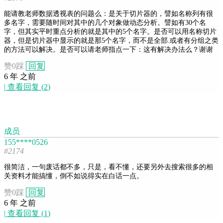
能请教老师数据透视表的问题么：是关于切片器的，譬如名称列有很
多名字，需要随时间对其中的几个对象做动态分析。譬如有30个名
字，但其实平时重点分析的就是其中的5个名字。是否可以用名称切片
器，但是切片器中显示的就是那5个名字，而不是全部.或者有分组之类
的方法可以解决。是否可以请老师指点一下：这有解决办法么？谢谢
赞
0
踩
回复
6 年 之前
|
查看回复
(
2
)
成员
155****0526
#2174
很简洁，一句废话都不多，只是，看不懂，还要另外去搜索很多的相
关资料才能搞懂，倒不如说得实在白话一点。
赞
0
踩
回复
6 年 之前
|
查看回复
(
1
)