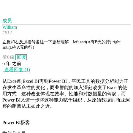
成员
William
#912
左反和右反加括号备注一下更易理解，left anti(A有B无的行) right
anti(B有A无的行）
赞
0
踩
回复
6 年 之前
|
查看回复
(
1
)
从Excel到Excel BI再到Power BI，平民工具的数据分析能力正
在发生革命性的变化，商业智能的加入深刻改变了Excel的使
用方式，这种改变体现在效率、性能和对数据量的驾驭，而
Power BI又进一步将这种能力赋予组织，从原始数据到商业洞
察的距离从未如此之近。
Power BI极客