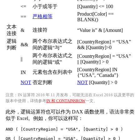
<=
小于或等于
[Quantity] <= 100
Product[Color] ==
严格相等
==
BLANK()
文本
连接符
&
“Value is” & [Amount]
连接
逻辑
两个布尔表达式之
[CountryRegion] = “USA”
&&
&& [Quantity]>0
判断
间的逻辑“与”
两个布尔表达式之
[CountryRegion] = “USA”
||
|| [Quantity] > 0
间的逻辑“或”
[CountryRegion] IN
元素包含在列表中
IN
{“USA”, “Canada”}
NOT
否定判断
NOT
[Quantity] > 0
注意：IN 运算符 2016 年 11 月发布，可能无法在 Excel 2016 以及更早的
版本中使用，详情参考
IN 和 CONTAINSROW
一文。
此外，逻辑运算符也可以作为 DAX 函数使用，语法非常类
似于 Excel。例如，你可以这样写：
AND ( [CountryRegion] = "USA", [Quantity] > 0 )

OR ( [CountryRegion] = "USA", [Quantity] > 0 )