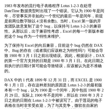
1983 年发布的流行电子表格程序 Lotus 1-2-3 在处理
DateTime 数据类型时出现了一个错误。它认为 1900 年是闰
年，尽管事实并非如此(一个世纪的最后一年是闰年，前提
是前两位数字除以 4 没有余数)。当时，Excel 第一版的开
发团队故意复制了这个 bug，以保持与 Lotus 1-2-3 的兼容
性。从那以后，出于兼容性考虑，Excel 的每一个新版本都
把这个 bug 作为一个特性来维护。
为了保持与 Excel 的向后兼容，目前这个 bug 仍然在 DAX
中。Bug 的存在（或者我们应该称之为特性吗?）可能会导
致 1900 年 3 月 1 日之前出现错误。因此，根据设计，DAX
的第一个官方支持的日期是 1900 年 3 月 1 日。在此日期之
前执行的日期计算可能会导致错误，应该被认为是不准确
的。
DAX 中的 1 代表 1899 年 12 月 31 日，而 EXCEL 是 1900
年 1 月 1 日，存在这种差别的原因是 Lotus 1-2-3 的最初版
本有一个 bug，认为 1900 是一个闰年，其中包括 1900 年 2
月 29 日。实际上 1900 年不是闰年，所以在 1900 年 3 月 2
日之前的日期在 Lotus 1-2-3 中被误写了。由于莲花的电子
表格在当时非常受欢迎，为了与其竞争，微软在自家的