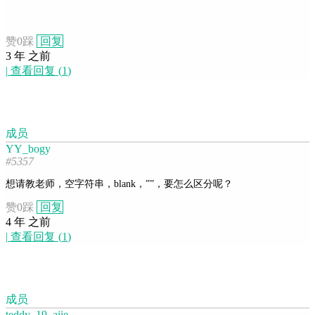
赞
0
踩
回复
3 年 之前
|
查看回复
(
1
)
成员
YY_bogy
#5357
想请教老师，空字符串，blank，””，要怎么区分呢？
赞
0
踩
回复
4 年 之前
|
查看回复
(
1
)
成员
teddy_19_ajie