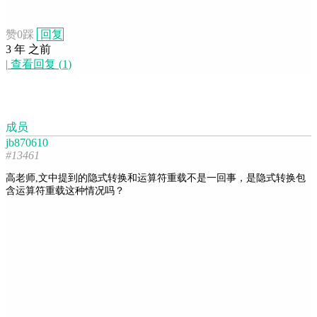
赞
0
踩
回复
3 年 之前
|
查看回复
(
1
)
成员
jb870610
#13461
高老师,文中提到的隐式转换和运算符重载不是一回事，是隐式转换包
含运算符重载这种情况吗？