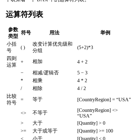
运算符列表
参数
符号
用法
举例
类型
小括
改变计算优先级和
( )
(5+2)*3
号
分组
四则
相加
+
4 + 2
运算
−
相减/逻辑否
5 − 3
*
相乘
4 * 2
/
相除
4 / 2
比较
等于
=
[CountryRegion] = “USA”
符号
[CountryRegion] <>
不等于
<>
“USA”
>
大于
[Quantity] > 0
>=
大于或等于
[Quantity] >= 100
<
小于
[Quantity] < 0