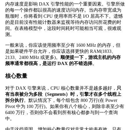
内存速度是影响 DAX 引擎性能的一个重要因素。引擎所做
的每一个操作都以很高的速度访问内存。当内存带宽成为
瓶颈时，你将看到 CPU 使用率而不是 I/O 居高不下。遗憾
的是目前没有性能计数器来监视等待内存访问所花费的时
间。在表格模型中，这段时间耗时可能相当可观，很难观
测。
一般来说，你应该使用频率至少有 1600 MHz 的内存，但
是如果硬件平台允许，你应该选择更快的 RAM(1833、
2133、2400 MHz 或更多)。
顺便提一下，游戏主机的内存
频率通常都很高，是运行 DAX 的不错选择
。
核心数量
对于 DAX 引擎来说，CPU 核心数量并不是越多越好，
只
有当表被分为多段（Segments）时，引擎才在多个线程上
拆分执行
。默认情况下，每个组包含 800 万行(在 Power
Pivot 中为 100 万行)。如果你有八个核心，则除非表至少有
6400 万行，否则你不会看到所有核心都参与到一个查询
中。
由于这些原因，增加核心数量仅对非常大的表有效。只有