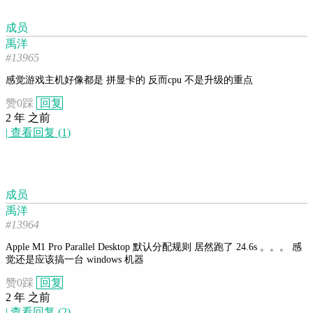
成员
禹洋
#13965
感觉游戏主机好像都是 拼显卡的 反而cpu 不是升级的重点
赞
0
踩
回复
2 年 之前
|
查看回复
(
1
)
成员
禹洋
#13964
Apple M1 Pro Parallel Desktop 默认分配规则 居然跑了 24.6s 。。。 感
觉还是应该搞一台 windows 机器
赞
0
踩
回复
2 年 之前
|
查看回复
(
2
)