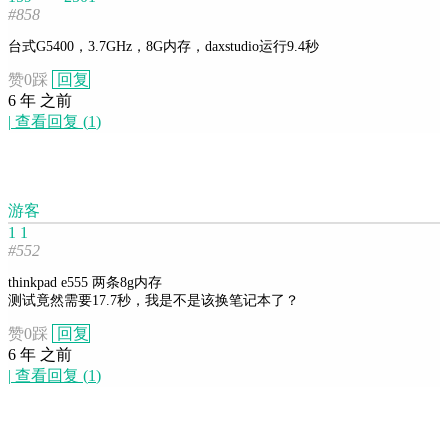
#858
台式G5400，3.7GHz，8G内存，daxstudio运行9.4秒
赞
0
踩
回复
6 年 之前
|
查看回复
(
1
)
游客
1 1
#552
thinkpad e555 两条8g内存
测试竟然需要17.7秒，我是不是该换笔记本了？
赞
0
踩
回复
6 年 之前
|
查看回复
(
1
)