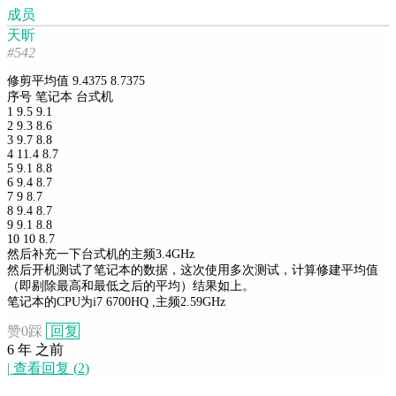
成员
天昕
#542
修剪平均值 9.4375 8.7375
序号 笔记本 台式机
1 9.5 9.1
2 9.3 8.6
3 9.7 8.8
4 11.4 8.7
5 9.1 8.8
6 9.4 8.7
7 9 8.7
8 9.4 8.7
9 9.1 8.8
10 10 8.7
然后补充一下台式机的主频3.4GHz
然后开机测试了笔记本的数据，这次使用多次测试，计算修建平均值
（即剔除最高和最低之后的平均）结果如上。
笔记本的CPU为i7 6700HQ ,主频2.59GHz
赞
0
踩
回复
6 年 之前
|
查看回复
(
2
)