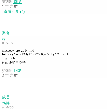
赞
0
踩
回复
1 年 之前
|
查看回复
(
4
)
游客
cy
#15731
macbook pro 2014 mid
Intel(R) Core(TM) i7-4770HQ CPU @ 2.20GHz
16g 1666
9.9s 还能再坚持
赞
0
踩
回复
2 年 之前
成员
禹洋
#14422