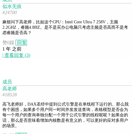
似水无痕
#24700
麻烦问下高老师，比如这个CPU：Intel Core Ultra 7 258V，主频
2.2GHZ，睿频4.8HZ。是不是买办公电脑只考虑主频是否高而不是考
虑睿频是否高？
赞
0
踩
回复
1 年 之前
|
查看回复
(
3
)
成员
高老师
#18528
高飞老师好，DAX圣经中提到公式引擎是在单线程下运行的。那么我
有个困惑，如果多个用户同一时间并发发送查询，表格模型是否会为
每一个用户的查询单独分配一个用于公式引擎的线程呢呢？如果会的
话，那么是否意味着增加内核数是有意义的，可以更好的应对多用户
的场景。