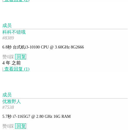
成员
科科不错哦
#8389
6.8秒 台式机i3-10100 CPU @ 3.60GHz 8G2666
赞
0
踩
回复
4 年 之前
|
查看回复
(
1
)
成员
优雅野人
#7538
5.7秒 i7-1165G7 @ 2.80 GHz 16G RAM
赞
0
踩
回复