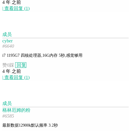
4 年 之前
|
查看回复
(
1
)
成员
cyber
#6640
i7 1195G7 四核处理器,16G内存 5秒,感觉够用
赞
0
踩
回复
4 年 之前
|
查看回复
(
1
)
成员
格林厄姆的粉
#6585
最新数据12900k默认频率 3.2秒