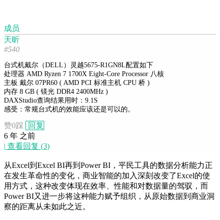
成员
天昕
#540
台式机戴尔（DELL）灵越5675-R1GN8L配置如下
处理器 AMD Ryzen 7 1700X Eight-Core Processor 八核
主板 戴尔 07PR60 ( AMD PCI 标准主机 CPU 桥 )
内存 8 GB ( 镁光 DDR4 2400MHz )
DAXStudio查询结果用时：9.1S
感受：常规台式机的效能应该还是可以的。
赞
0
踩
回复
6 年 之前
|
查看回复
(
3
)
从Excel到Excel BI再到Power BI，平民工具的数据分析能力正
在发生革命性的变化，商业智能的加入深刻改变了Excel的使
用方式，这种改变体现在效率、性能和对数据量的驾驭，而
Power BI又进一步将这种能力赋予组织，从原始数据到商业洞
察的距离从未如此之近。