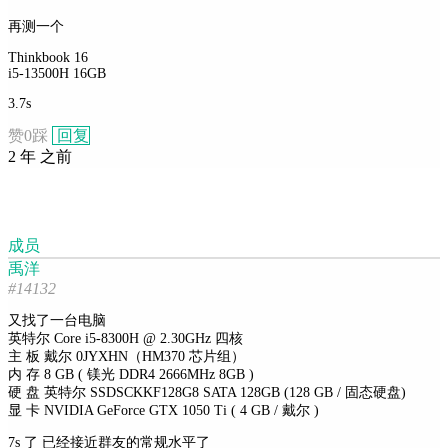
再测一个
Thinkbook 16
i5-13500H 16GB
3.7s
赞
0
踩
回复
2 年 之前
成员
禹洋
#14132
又找了一台电脑
英特尔 Core i5-8300H @ 2.30GHz 四核
主 板 戴尔 0JYXHN（HM370 芯片组）
内 存 8 GB ( 镁光 DDR4 2666MHz 8GB )
硬 盘 英特尔 SSDSCKKF128G8 SATA 128GB (128 GB / 固态硬盘)
显 卡 NVIDIA GeForce GTX 1050 Ti ( 4 GB / 戴尔 )
7s 了 已经接近群友的常规水平了