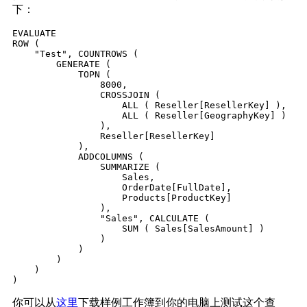
下：
EVALUATE

ROW (

    "Test", COUNTROWS (

        GENERATE (

            TOPN (

                8000,

                CROSSJOIN (

                    ALL ( Reseller[ResellerKey] ),

                    ALL ( Reseller[GeographyKey] )

                ),

                Reseller[ResellerKey]

            ),

            ADDCOLUMNS (

                SUMMARIZE (

                    Sales,

                    OrderDate[FullDate],

                    Products[ProductKey]

                ),

                "Sales", CALCULATE (

                    SUM ( Sales[SalesAmount] )

                )

            )

        )

    )

你可以从
这里
下载样例工作簿到你的电脑上测试这个查