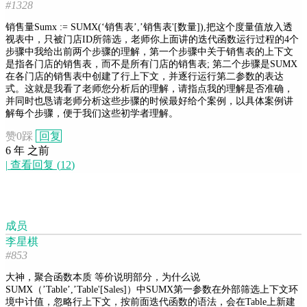
#1328
销售量Sumx := SUMX(‘销售表’,’销售表'[数量]),把这个度量值放入透
视表中，只被门店ID所筛选，老师你上面讲的迭代函数运行过程的4个
步骤中我给出前两个步骤的理解，第一个步骤中关于销售表的上下文
是指各门店的销售表，而不是所有门店的销售表; 第二个步骤是SUMX
在各门店的销售表中创建了行上下文，并逐行运行第二参数的表达
式。这就是我看了老师您分析后的理解，请指点我的理解是否准确，
并同时也恳请老师分析这些步骤的时候最好给个案例，以具体案例讲
解每个步骤，便于我们这些初学者理解。
赞
0
踩
回复
6 年 之前
|
查看回复
(
12
)
成员
李星棋
#853
大神，聚合函数本质 等价说明部分，为什么说
SUMX（’Table’,’Table'[Sales]）中SUMX第一参数在外部筛选上下文环
境中计值，忽略行上下文，按前面迭代函数的语法，会在Table上新建