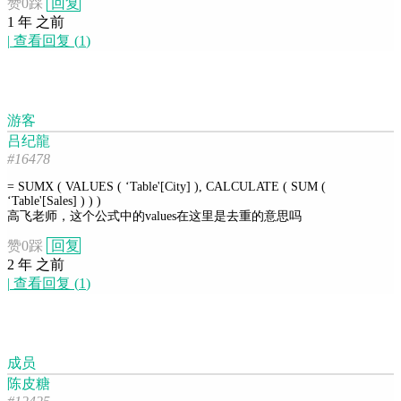
赞
0
踩
回复
1 年 之前
|
查看回复
(
1
)
游客
吕纪龍
#16478
= SUMX ( VALUES ( ‘Table'[City] ), CALCULATE ( SUM (
‘Table'[Sales] ) ) )
高飞老师，这个公式中的values在这里是去重的意思吗
赞
0
踩
回复
2 年 之前
|
查看回复
(
1
)
成员
陈皮糖