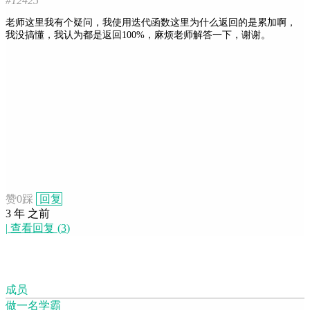
#12425
老师这里我有个疑问，我使用迭代函数这里为什么返回的是累加啊，
我没搞懂，我认为都是返回100%，麻烦老师解答一下，谢谢。
赞
0
踩
回复
3 年 之前
|
查看回复
(
3
)
成员
做一名学霸