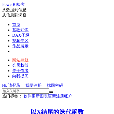
PowerBI极客
从数据到信息
从信息到洞察
首页
基础知识
DAX圣经
视频专区
作品展示
网站导航
会员权益
关于作者
向我提问
Hi, 请登录
我要注册
找回密码
热门标签：
软件更新
图表更新
注册账户
以X结尾的迭代函数