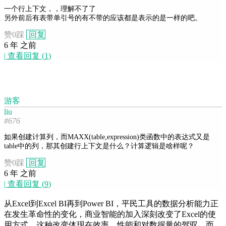
一个行上下文，，理解不了了
另外前后有表带单引号的有不带的应该都是表示的是一样的吧。
赞
0
踩
回复
6 年 之前
|
查看回复
(
1
)
游客
liu
#676
如果创建计算列，而MAXX(table,expression)类函数中的表达式又是
table中的列，那其创建行上下文是什么？计算逻辑是啥样呢？
赞
0
踩
回复
6 年 之前
|
查看回复
(
9
)
从Excel到Excel BI再到Power BI，平民工具的数据分析能力正
在发生革命性的变化，商业智能的加入深刻改变了Excel的使
用方式，这种改变体现在效率、性能和对数据量的驾驭，而