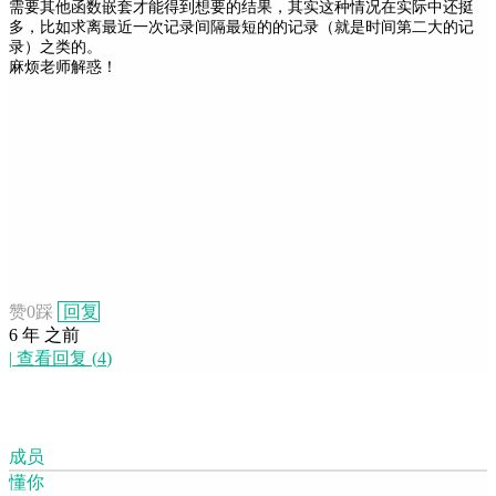
需要其他函数嵌套才能得到想要的结果，其实这种情况在实际中还挺
多，比如求离最近一次记录间隔最短的的记录（就是时间第二大的记
录）之类的。
麻烦老师解惑！
赞
0
踩
回复
6 年 之前
|
查看回复
(
4
)
成员
懂你