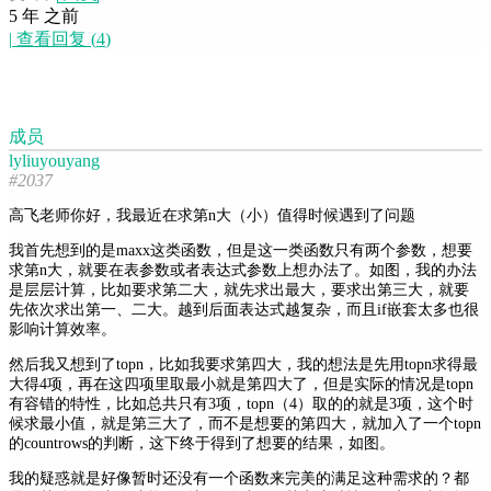
5 年 之前
|
查看回复
(
4
)
成员
lyliuyouyang
#2037
高飞老师你好，我最近在求第n大（小）值得时候遇到了问题
我首先想到的是maxx这类函数，但是这一类函数只有两个参数，想要
求第n大，就要在表参数或者表达式参数上想办法了。如图，我的办法
是层层计算，比如要求第二大，就先求出最大，要求出第三大，就要
先依次求出第一、二大。越到后面表达式越复杂，而且if嵌套太多也很
影响计算效率。
然后我又想到了topn，比如我要求第四大，我的想法是先用topn求得最
大得4项，再在这四项里取最小就是第四大了，但是实际的情况是topn
有容错的特性，比如总共只有3项，topn（4）取的的就是3项，这个时
候求最小值，就是第三大了，而不是想要的第四大，就加入了一个topn
的countrows的判断，这下终于得到了想要的结果，如图。
我的疑惑就是好像暂时还没有一个函数来完美的满足这种需求的？都