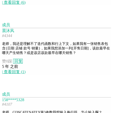
|
查看回复
(
6
)
成员
晨沐风
#4344
老师，我还是理解不了迭代函数和行上下文，如果我有一张销售表包
含{日期 店铺 款号 销量}，如果我想添加一列[开售日期]，该款最早在
哪天产生销售？或是该店该款最早在哪天销售？
赞
0
踩
回复
5 年 之前
|
查看回复
(
1
)
成员
158****5328
#4107
老师，CONCATENATEX第3参数我想输入换行符，怎么输入啊？