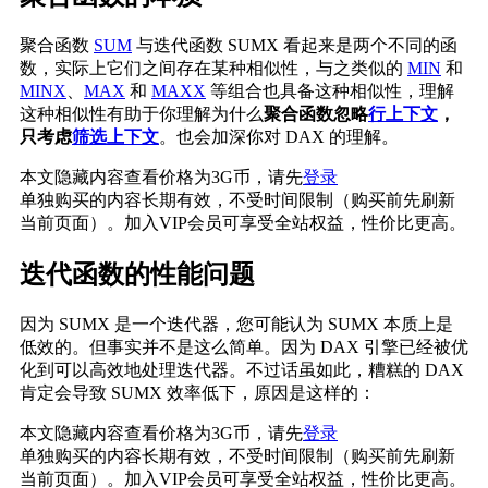
聚合函数
SUM
与迭代函数 SUMX 看起来是两个不同的函
数，实际上它们之间存在某种相似性，与之类似的
MIN
和
MINX
、
MAX
和
MAXX
等组合也具备这种相似性，理解
这种相似性有助于你理解为什么
聚合函数忽略
行上下文
，
只考虑
筛选上下文
。也会加深你对 DAX 的理解。
本文隐藏内容查看价格为
3
G币，请先
登录
单独购买的内容长期有效，不受时间限制（购买前先刷新
当前页面）。加入VIP会员可享受全站权益，性价比更高。
迭代函数的性能问题
因为 SUMX 是一个迭代器，您可能认为 SUMX 本质上是
低效的。
但事实并不是这么简单。因为 DAX 引擎已经被优
化到可以高效地处理迭代器。不过
话虽如此，糟糕的 DAX
肯定会导致 SUMX 效率低下，原因是这样的：
本文隐藏内容查看价格为
3
G币，请先
登录
单独购买的内容长期有效，不受时间限制（购买前先刷新
当前页面）。加入VIP会员可享受全站权益，性价比更高。