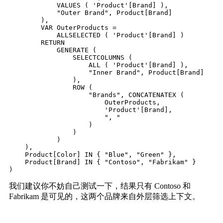
            VALUES ( 'Product'[Brand] ),

            "Outer Brand", Product[Brand]

        ),

        VAR OuterProducts =

            ALLSELECTED ( 'Product'[Brand] )

        RETURN

            GENERATE (

                SELECTCOLUMNS (

                    ALL ( 'Product'[Brand] ),

                    "Inner Brand", Product[Brand]

                ),

                ROW (

                    "Brands", CONCATENATEX (

                        OuterProducts,

                        'Product'[Brand],

                        ", "

                    )

                )

            )

    ),

    Product[Color] IN { "Blue", "Green" },

    Product[Brand] IN { "Contoso", "Fabrikam" }

)
我们建议你不妨自己测试一下，结果只有 Contoso 和
Fabrikam 是可见的，这两个品牌来自外层筛选上下文。