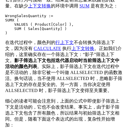
量。在缺少
上下文转换
的环境中调用
SUM
是有意为之：
WrongSalesQuantity :=

SUMX (

    VALUES ( Product[Color] ),

    SUM ( Sales[Quantity] )

在迭代过程中，颜色列的
行上下文
不会转换为筛选上下
文，因为没有
CALCULATE
执行
上下文转换
。正如我们介
绍的，这里确实存在一个筛选上下文：“影子”筛选上下
文。
影子筛选上下文包括迭代器启动时当前筛选上下文中
活动的颜色列表
。实际上，影子筛选上下文在迭代过程中
是不活动的，除非它被一个叫做 ALLSELECTED 的函数激
活。换句话说，当不使用 ALLSELECTED 时，忽略影子筛
选上下文的存在是安全的。另一方面，当你决定使用
ALLSELECTED 时，影子筛选上下文变得至关重要。
细心的读者可能会注意到，上面的公式中即使影子筛选上
下文是活动的，它也不会改变结果。事实上，由于影子筛
选上下文包含了所有颜色，所以结果与初始筛选上下文相
同。但是，随着下面这个表达式的出现，复杂性开始增
加：