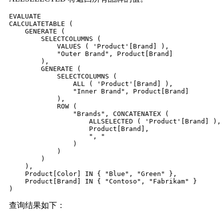
EVALUATE

CALCULATETABLE (

    GENERATE (

        SELECTCOLUMNS (

            VALUES ( 'Product'[Brand] ),

            "Outer Brand", Product[Brand]

        ),

        GENERATE (

            SELECTCOLUMNS (

                ALL ( 'Product'[Brand] ),

                "Inner Brand", Product[Brand]

            ),

            ROW (

                "Brands", CONCATENATEX (

                    ALLSELECTED ( 'Product'[Brand] ),

                    Product[Brand],

                    ", "

                )

            )

        )

    ),

    Product[Color] IN { "Blue", "Green" },

    Product[Brand] IN { "Contoso", "Fabrikam" }

)
查询结果如下：