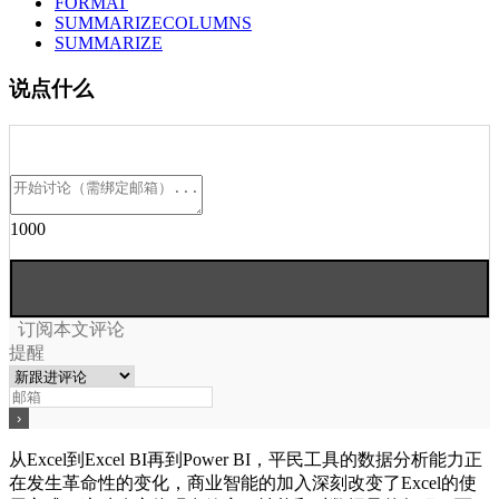
FORMAT
SUMMARIZECOLUMNS
SUMMARIZE
说点什么
1000
订阅本文评论
提醒
从Excel到Excel BI再到Power BI，平民工具的数据分析能力正
在发生革命性的变化，商业智能的加入深刻改变了Excel的使