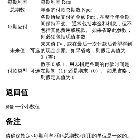
每期利率
每期利率 Rate
总期数
年金的付款总期数 Nper
各期所应支付的金额 Pmt，在整个年金期
间保持不变。 通常包括本金和利息，但不
每期应付
包括其他费用或税款。 如果省略此参数，
则必须包括现值参数
未来值 Fv，或在最后一次付款后希望得到
未来值
可选
的现金余额。如果省略，则假定其值为
0（零）
数字 0 或 1，用以指定各期的付款时间是
付款类型
可选
在期初（1）还是期末（0）。 如果省略，
则假定其值为 0
返回值
一个小数值
标量
备注
请确保指定<每期利率>和<总期数>所用的单位是一致的。