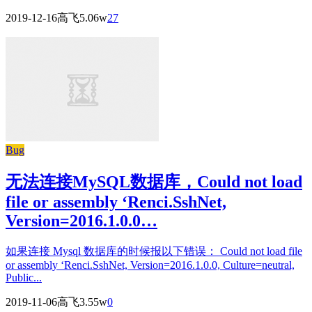
2019-12-16
高飞
5.06w
27
Bug
无法连接MySQL数据库，Could not load
file or assembly ‘Renci.SshNet,
Version=2016.1.0.0…
如果连接 Mysql 数据库的时候报以下错误： Could not load file
or assembly ‘Renci.SshNet, Version=2016.1.0.0, Culture=neutral,
Public...
2019-11-06
高飞
3.55w
0