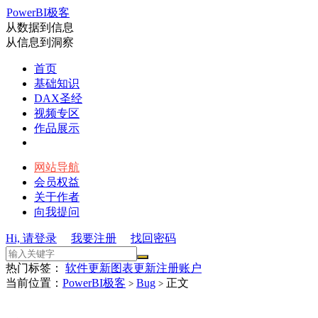
PowerBI极客
从数据到信息
从信息到洞察
首页
基础知识
DAX圣经
视频专区
作品展示
网站导航
会员权益
关于作者
向我提问
Hi, 请登录
我要注册
找回密码
热门标签：
软件更新
图表更新
注册账户
当前位置：
PowerBI极客
Bug
正文
>
>