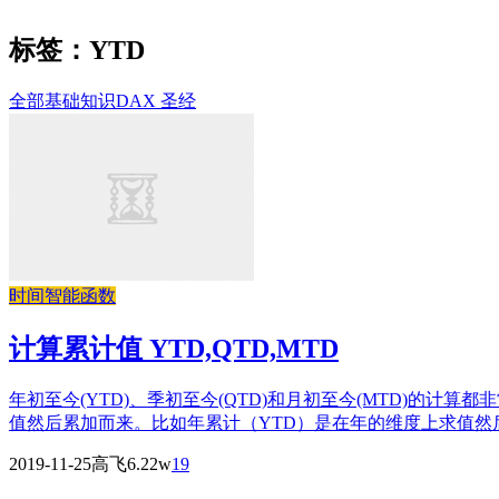
标签：YTD
全部
基础知识
DAX 圣经
时间智能函数
计算累计值 YTD,QTD,MTD
年初至今(YTD)、季初至今(QTD)和月初至今(MTD)
值然后累加而来。比如年累计（YTD）是在年的维度上求值然后累
2019-11-25
高飞
6.22w
19