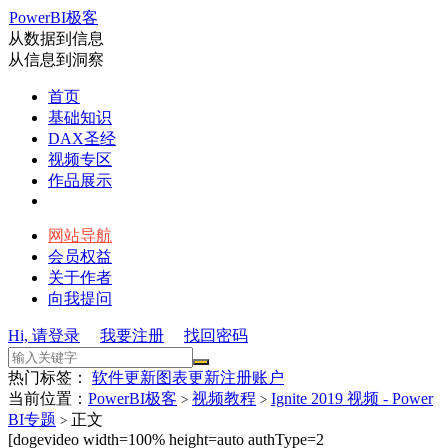
PowerBI极客
从数据到信息
从信息到洞察
首页
基础知识
DAX圣经
视频专区
作品展示
网站导航
会员权益
关于作者
向我提问
Hi, 请登录
我要注册
找回密码
热门标签：
软件更新
图表更新
注册账户
当前位置：
PowerBI极客
视频教程
Ignite 2019 视频 - Power
>
>
BI专题
正文
>
[dogevideo width=100% height=auto authType=2