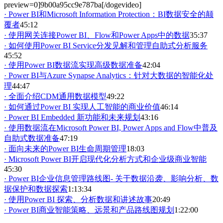
preview=0]9b00a95cc9e787ba[/dogevideo]
· Power BI和Microsoft Information Protection：BI数据安全的颠
覆者
45:12
· 使用网关连接Power BI、Flow和Power Apps中的数据
35:37
· 如何使用Power BI Service分发见解和管理自助式分析服务
45:52
· 使用Power BI数据流实现高级数据准备
42:04
· Power BI与Azure Synapse Analytics：针对大数据的智能化处
理
44:47
· 全面介绍CDM通用数据模型
49:22
· 如何通过Power BI 实现人工智能的商业价值
46:14
· Power BI Embedded 新功能和未来规划
43:16
· 使用数据流在Microsoft Power BI, Power Apps and Flow中普及
自助式数据准备
47:19
· 面向未来的Power BI生命周期管理
18:03
· Microsoft Power BI开启现代化分析方式和企业级商业智能
45:30
· Power BI企业信息管理路线图- 关于数据沿袭、影响分析、数
据保护和数据探索
1:13:34
· 使用Power BI 探索、分析数据和讲述故事
20:49
· Power BI商业智能策略、远景和产品路线图规划
1:22:00